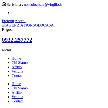
Scrivici a :
nonsolocasa2@virgilio.it
Preferiti
Accedi
Ragusa
0932.257772
Menu
Home
Chi Siamo
Affitto
Vendita
Contatti
Home
Chi Siamo
Affitto
Vendita
Contatti