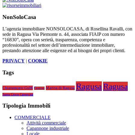
NonSoloCasa
L’agenzia immobiliare NONSOLOCASA, di Rosellina Ravalli, con
sede in Ragusa Via Piemonte n. 44, associata FIAIP con numero
“16830”, opera con serietà, trasparenza, competenza e
professionalità nel settore dell’intermediazione immobiliare,
prestando attenzione alle esigenze ed ai bisogni dei propri clienti.
PRIVACY
|
COOKIE
Tags
Ragusa
Ragusa
Chiaramonte Gulfi
Marina di Ragusa
Comiso
Santa Croce Camerina
Tipologia Immobili
COMMERCIALE
Attività commerciale
Capannone industriale
Locale