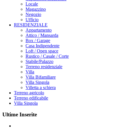
Locale
Magazzino
Negozio
Ufficio
RESIDENZIALE
Appartamento
Attico / Mansarda
Box / Garage
Casa Indipendente
Loft / Open space
Rustico / Casale / Corte
Stabile/Palazzo
Terreno residenziale
Villa
Villa Bifamiliare
Villa Singola
Villetta a schiera
Terreno agricolo
Terreno edificabile
Villa Singola
Ultime Inserite