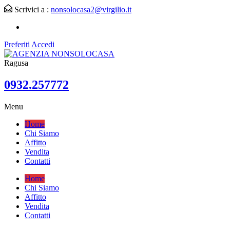
Scrivici a :
nonsolocasa2@virgilio.it
Preferiti
Accedi
Ragusa
0932.257772
Menu
Home
Chi Siamo
Affitto
Vendita
Contatti
Home
Chi Siamo
Affitto
Vendita
Contatti