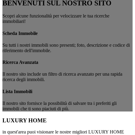
BENVENUTI SUL NOSTRO SITO
Scopri alcune funzionalità per velocizzare le tua ricerche
immobiliari!
Scheda Immobile
Su tutti i nostri immobili sono presenti; foto, descrizione e codice di
riferimento dell'immobile.
Ricerca Avanzata
Il nostro sito include un filtro di ricerca avanzato per una rapida
ricerca degli immobili.
Lista Immobili
Il nostro sito fornisce la possibilità di salvare tra i preferiti gli
immobili che ti sono piaciuti di più.
LUXURY HOME
in quest'area puoi visionare le nostre migliori LUXURY HOME