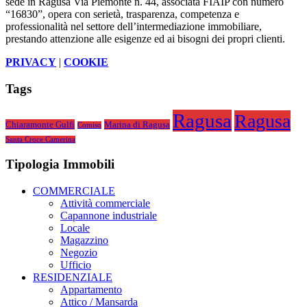
sede in Ragusa Via Piemonte n. 44, associata FIAIP con numero
“16830”, opera con serietà, trasparenza, competenza e
professionalità nel settore dell’intermediazione immobiliare,
prestando attenzione alle esigenze ed ai bisogni dei propri clienti.
PRIVACY
|
COOKIE
Tags
Ragusa
Ragusa
Chiaramonte Gulfi
Marina di Ragusa
Comiso
Santa Croce Camerina
Tipologia Immobili
COMMERCIALE
Attività commerciale
Capannone industriale
Locale
Magazzino
Negozio
Ufficio
RESIDENZIALE
Appartamento
Attico / Mansarda