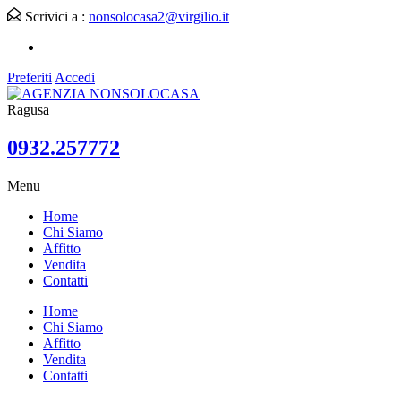
Scrivici a :
nonsolocasa2@virgilio.it
Preferiti
Accedi
Ragusa
0932.257772
Menu
Home
Chi Siamo
Affitto
Vendita
Contatti
Home
Chi Siamo
Affitto
Vendita
Contatti