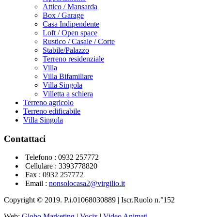
Attico / Mansarda
Box / Garage
Casa Indipendente
Loft / Open space
Rustico / Casale / Corte
Stabile/Palazzo
Terreno residenziale
Villa
Villa Bifamiliare
Villa Singola
Villetta a schiera
Terreno agricolo
Terreno edificabile
Villa Singola
Contattaci
Telefono :
0932 257772
Cellulare :
3393778820
Fax : 0932 257772
Email :
nonsolocasa2@virgilio.it
Copyright © 2019. P.i.01068030889 | Iscr.Ruolo n.°152
Web:
Globo Marketing
|
Vocix
|
Video Animati