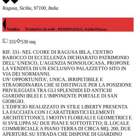
Ragusa, Sicilia, 97100, Italia
Vendita
Trattativa in sede
- RESIDENZIALE, Stabile/Palazzo
331
530 mq
RIF. 331- NEL CUORE DI RAGUSA IBLA, CENTRO
BAROCCO DI ECCELLENZA DICHIARATO PATRIMONIO
DELL’ UNESCO, L’AGENZIA NONSOLOCASA, PROPONE
LA VENDITA DI UN ESCLUSIVO PALAZZETTO SITO IN
VIA DEI NORMANNI.
UN’ OPPORTUNITA’, UNICA, IRRIPETIBILE E
STRAORDINARIA CHE SI DISTINGUE PER LA POSIZIONE
PRIVILEGIATA TRA GLI SPLENDIDI ED ANTICHI
GIARDINI IBLEI E L’IMPONENTE PORTALE DI SAN
GIORGIO.
L’EDIFICIO REALIZZATO IN STILE LIBERTY PRESENTA
LA FACCIATA CON I CARATTERISTICI ELEMENTI
ARCHITETTONICI, I MOTIVI FLOREALI E GEOMETRICI E
SI SVILUPPA SU DUE PIANI E SOTTOTETTO; IL LOCALE
COMMERCIALE A PIANO TERRA DI CIRCA MQ. 200, DUE
APERTURE SU STRADA CHE DISPONE DI GIARDINO