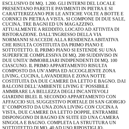
ESCLUSIVO DI MQ. 1.200. GLI INTERNI DEL LOCALE
PRESENTANO PARETI E PAVIMENTI IN PIETRA E SI
CARATTERIZZANO PER LE ANTICHE VOLTE A BOTTE E
CORNICI IN PIETRA A VISTA. SI COMPONE DI DUE SALE,
CUCINA, TRE BAGNI ED UN MAGAZZINO.
ATTUALMENTE A REDDITO, LOCATO AD ATTIVITA DI
RISTORAZIONE. DALL’INGRESSO DELLA VIA
NORMANNI SI ACCEDE ALLA RESIDENZA ABITATIVA
CHE RISULTA COSTITUITA DA PRIMO PIANO E
SOTTOTETTO. IL PRIMO PIANO SI ESTENDE SU UNA
SUPERFICIE COMPLESSIVA DI MQ. 200 SUDDIVISO IN
DUE UNITA’ IMMOBILIARI INDIPENDENTI DI MQ. 100
CIASCUNO. IL PRIMO APPARTAMENTO RISULTA
COMPOSTO DA UN’AMPIA ED ACCOGLIENTE ZONA
LIVING, CUCINA, LAVANDERIA E ZONA NOTTE
COSTITUITA DA DUE CAMERE DA LETTO E BAGNO. DAI
BALCONI DELL’AMBIENTE LIVING E’ POSSIBILE
AMMIRARE LA BELLEZZA DEGLI INCANTEVOLI
GIARDINI IBLEI. IL SECONDO APPARTAMENTO CON
AFFACCIO SUL SUGGESTIVO PORTALE DI SAN GIORGIO
E’ COMPOSTO DA UNA ZONA LIVING CON CUCINA A
VISTA, DUE CAMERE DA LETTO DOPPIE, ENTRAMBE
DISPONGONO DI BAGNO EN SUITE ED UNA CAMERA
SINGOLA E BAGNO. COMPLETA LA STRUTTURA UN
SOTTOTETTO DI MQ. 40 AD USO RIPOSTIGLIO.