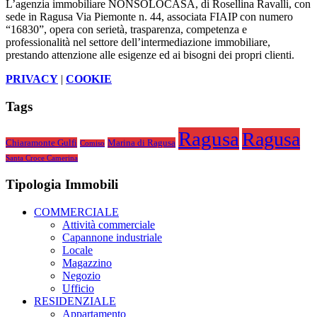
L’agenzia immobiliare NONSOLOCASA, di Rosellina Ravalli, con
sede in Ragusa Via Piemonte n. 44, associata FIAIP con numero
“16830”, opera con serietà, trasparenza, competenza e
professionalità nel settore dell’intermediazione immobiliare,
prestando attenzione alle esigenze ed ai bisogni dei propri clienti.
PRIVACY
|
COOKIE
Tags
Ragusa
Ragusa
Chiaramonte Gulfi
Marina di Ragusa
Comiso
Santa Croce Camerina
Tipologia Immobili
COMMERCIALE
Attività commerciale
Capannone industriale
Locale
Magazzino
Negozio
Ufficio
RESIDENZIALE
Appartamento