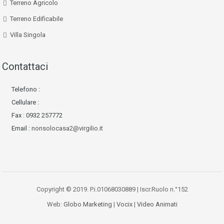
Terreno Agricolo
Terreno Edificabile
Villa Singola
Contattaci
Telefono :
Cellulare :
Fax : 0932 257772
Email :
nonsolocasa2@virgilio.it
Copyright © 2019. P.i.01068030889 | Iscr.Ruolo n.°152
Web:
Globo Marketing
|
Vocix
|
Video Animati