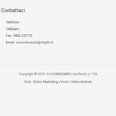
Contattaci
Telefono :
Cellulare :
Fax : 0932 257772
Email :
nonsolocasa2@virgilio.it
Copyright © 2019. P.i.01068030889 | Iscr.Ruolo n.°152
Web:
Globo Marketing
|
Vocix
|
Video Animati