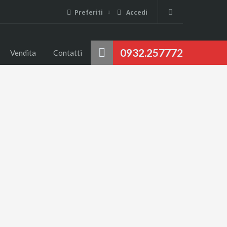
Preferiti
Accedi
0932.257772
Vendita
Contatti