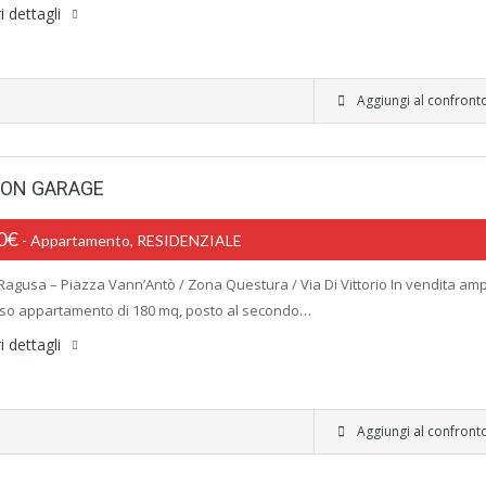
i dettagli
Aggiungi al confront
CON GARAGE
00€
- Appartamento, RESIDENZIALE
 -Ragusa – Piazza Vann’Antò / Zona Questura / Via Di Vittorio In vendita am
so appartamento di 180 mq, posto al secondo…
i dettagli
Aggiungi al confront