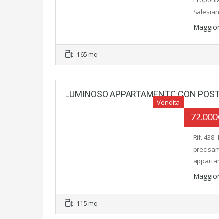
Proponia
Salesian
Maggior
165 mq
LUMINOSO APPARTAMENTO CON POST
Vendita
72.00
Rif. 438
precisam
apparta
Maggior
115 mq