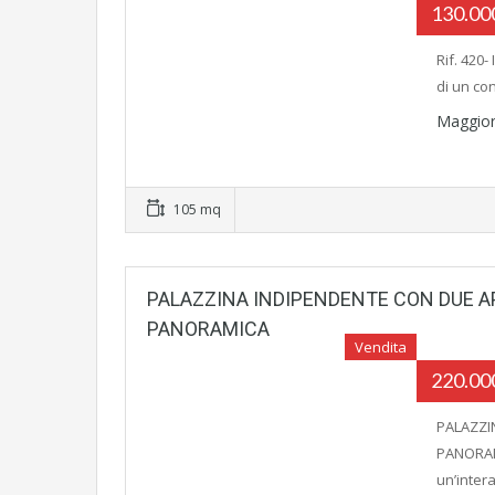
130.0
Rif. 420-
di un co
Maggior
105 mq
PALAZZINA INDIPENDENTE CON DUE A
PANORAMICA
Vendita
220.0
PALAZZI
PANORAMI
un’inter