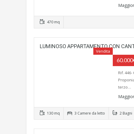
Maggior
470 mq
LUMINOSO APPARTAMENTO CON CAN
Vendita
60.00
Rif. 446
Proponia
terzo…
Maggior
130 mq
3 Camere da letto
2 Bagni