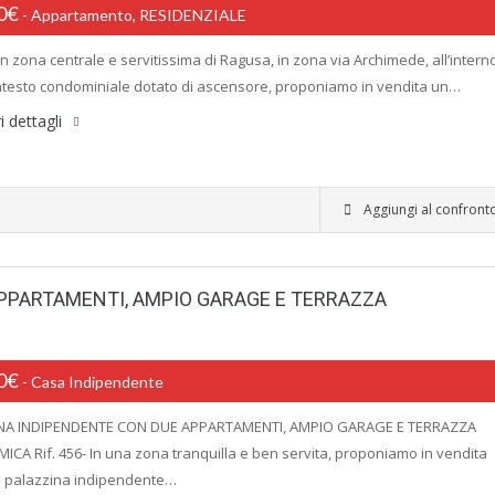
00€
- Appartamento, RESIDENZIALE
 In zona centrale e servitissima di Ragusa, in zona via Archimede, all’intern
ntesto condominiale dotato di ascensore, proponiamo in vendita un…
i dettagli
Aggiungi al confront
PPARTAMENTI, AMPIO GARAGE E TERRAZZA
00€
- Casa Indipendente
NA INDIPENDENTE CON DUE APPARTAMENTI, AMPIO GARAGE E TERRAZZA
CA Rif. 456- In una zona tranquilla e ben servita, proponiamo in vendita
a palazzina indipendente…