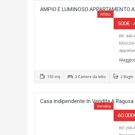
AMPIO E LUMINOSO APPARTAMENTO 
Affitto
500€
-
RIF. 44
RAGUSA P
appart
Maggior
155 mq
3 Camere da letto
2 Bagni
Casa Indipendente In Vendita A Ragusa
Vendita
60.00
Rif. 206