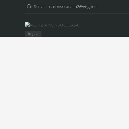
Scrivici a :
nonsolocasa2@virgilio.it
Ragusa