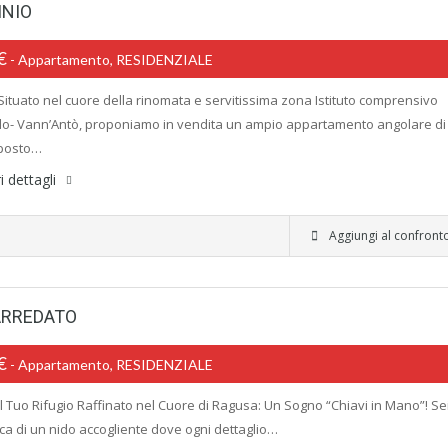
INIO
0€
- Appartamento, RESIDENZIALE
- Situato nel cuore della rinomata e servitissima zona Istituto comprensivo
lo- Vann’Antò, proponiamo in vendita un ampio appartamento angolare di
 posto…
i dettagli
Aggiungi al confront
ARREDATO
0€
- Appartamento, RESIDENZIALE
 Il Tuo Rifugio Raffinato nel Cuore di Ragusa: Un Sogno “Chiavi in Mano”! Se
erca di un nido accogliente dove ogni dettaglio…