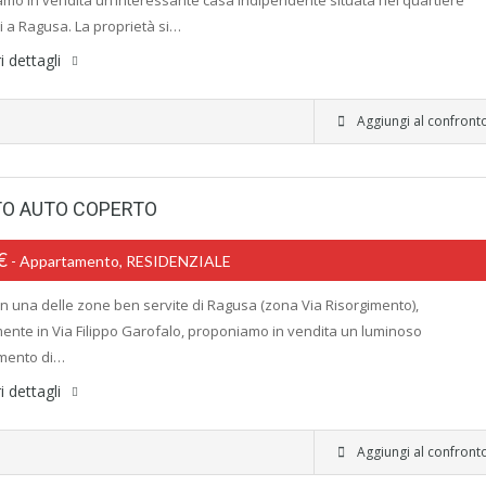
mo in vendita un’interessante casa indipendente situata nel quartiere
i a Ragusa. La proprietà si…
i dettagli
Aggiungi al confront
O AUTO COPERTO
0€
- Appartamento, RESIDENZIALE
- In una delle zone ben servite di Ragusa (zona Via Risorgimento),
ente in Via Filippo Garofalo, proponiamo in vendita un luminoso
mento di…
i dettagli
Aggiungi al confront