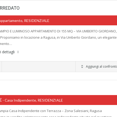
ARREDATO
 Appartamento, RESIDENZIALE
0-AMPIO E LUMINOSO APPARTAMENTO DI 155 MQ – VIA UMBERTO GIORDANO,
roponiamo in locazione a Ragusa, in Via Umberto Giordano, un elegante
amento…
i dettagli
Aggiungi al confront
0€
- Casa Indipendente, RESIDENZIALE
-Ampia Casa Indipendente con Terrazza – Zona Salesiani, Ragusa