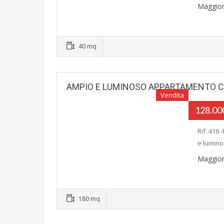
Maggior
40 mq
AMPIO E LUMINOSO APPARTAMENTO 
Vendita
128.0
Rif. 416
e lumino
Maggior
180 mq