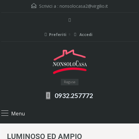
Scrivici a :
nonsolocasa2@virgilio.it
Preferiti
Accedi
Ragusa
0932.257772
Menu
LUMINOSO ED AMPIO