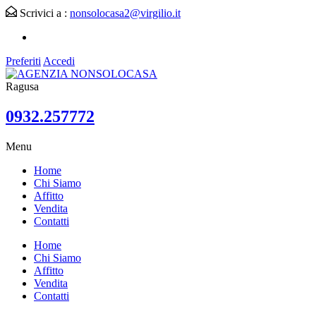
Scrivici a :
nonsolocasa2@virgilio.it
Preferiti
Accedi
Ragusa
0932.257772
Menu
Home
Chi Siamo
Affitto
Vendita
Contatti
Home
Chi Siamo
Affitto
Vendita
Contatti