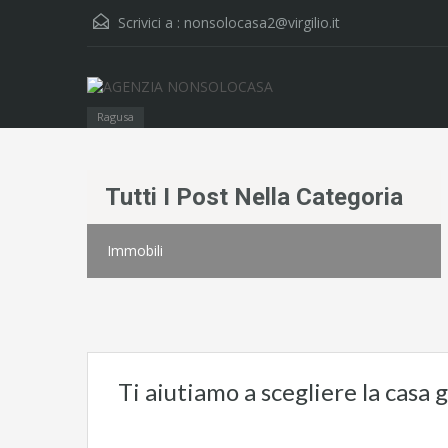
Scrivici a :
nonsolocasa2@virgilio.it
Ragusa
Tutti I Post Nella Categoria
Immobili
Ti aiutiamo a scegliere la casa 