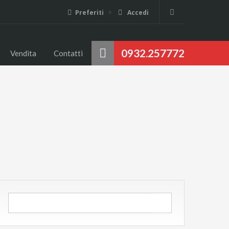
Preferiti
Accedi
0932.257772
Vendita
Contatti