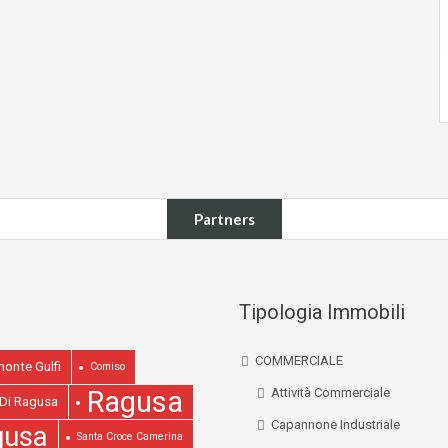
Partners
Tipologia Immobili
COMMERCIALE
onte Gulfi
Comiso
Ragusa
Attività Commerciale
 Di Ragusa
Capannone Industriale
gusa
Santa Croce Camerina