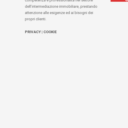
competenza e professionalità nel settore
dell’intermediazione immobiliare, prestando
attenzione alle esigenze ed ai bisogni dei
propri clienti.
PRIVACY
|
COOKIE