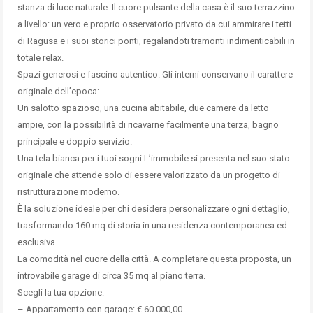
stanza di luce naturale. Il cuore pulsante della casa è il suo terrazzino
a livello: un vero e proprio osservatorio privato da cui ammirare i tetti
di Ragusa e i suoi storici ponti, regalandoti tramonti indimenticabili in
totale relax.
Spazi generosi e fascino autentico. Gli interni conservano il carattere
originale dell’epoca:
Un salotto spazioso, una cucina abitabile, due camere da letto
ampie, con la possibilità di ricavarne facilmente una terza, bagno
principale e doppio servizio.
Una tela bianca per i tuoi sogni L’immobile si presenta nel suo stato
originale che attende solo di essere valorizzato da un progetto di
ristrutturazione moderno.
È la soluzione ideale per chi desidera personalizzare ogni dettaglio,
trasformando 160 mq di storia in una residenza contemporanea ed
esclusiva.
La comodità nel cuore della città. A completare questa proposta, un
introvabile garage di circa 35 mq al piano terra.
Scegli la tua opzione:
– Appartamento con garage: € 60.000,00.