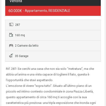
Vendita
60.000€
- Appartamento, RESIDENZIALE
287
160 mq
2 Camere da letto
35 Garage
Rif. 287- Se cerchi una casa che non sia solo “metratura”, ma che
abbia un’anima e una vista capace di togliere il fiato, questa è
l’opportunità che stavi aspettando.
L’emozione di vivere “sopra tutto”. Situato all’ultimo piano di un
piccolo ed intimo contesto condominiale in zona Piazza Libertà,
questo appartamento di circa 160 mq ti accoglie con la sua
caratteristica più preziosa: una tripla esposizione che inonda ogni