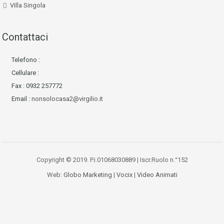
Villa Singola
Contattaci
Telefono :
Cellulare :
Fax : 0932 257772
Email :
nonsolocasa2@virgilio.it
Copyright © 2019. P.i.01068030889 | Iscr.Ruolo n.°152
Web:
Globo Marketing
|
Vocix
|
Video Animati