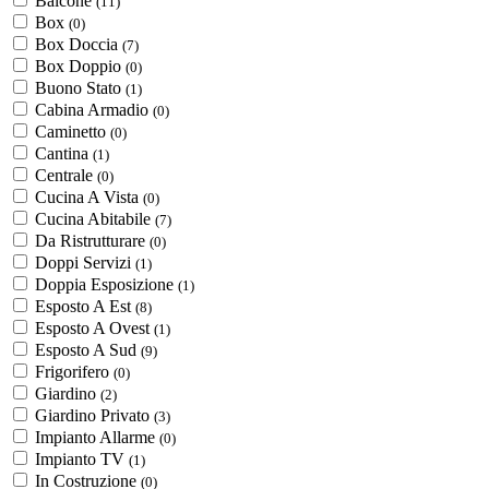
Balcone
(11)
Box
(0)
Box Doccia
(7)
Box Doppio
(0)
Buono Stato
(1)
Cabina Armadio
(0)
Caminetto
(0)
Cantina
(1)
Centrale
(0)
Cucina A Vista
(0)
Cucina Abitabile
(7)
Da Ristrutturare
(0)
Doppi Servizi
(1)
Doppia Esposizione
(1)
Esposto A Est
(8)
Esposto A Ovest
(1)
Esposto A Sud
(9)
Frigorifero
(0)
Giardino
(2)
Giardino Privato
(3)
Impianto Allarme
(0)
Impianto TV
(1)
In Costruzione
(0)