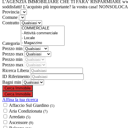
L'AGENZIA IMMOBILIARE
CHE TI FARA' RISPARMIARE
ww
soddisfatti!
L’acquisto più importante?
la vostra casa!
NONSOLOCA
Provincia
Comune
Contratto
Categoria
Prezzo min
Prezzo max
Prezzo min
Prezzo max
Ricerca Libera
ID Riferimento
Bagni min
Affina la tua ricerca
Affaccio Sul Giardino
(1)
Aria Condizionata
(7)
Arredato
(5)
Ascensore
(9)