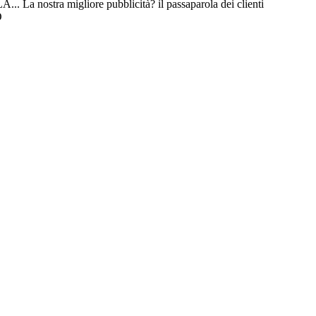
A...
La nostra migliore pubblicità?
il passaparola dei clienti
O