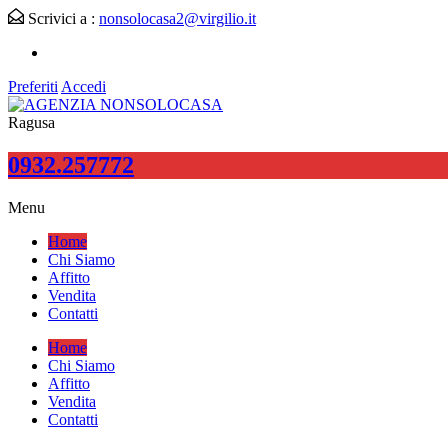
Scrivici a :
nonsolocasa2@virgilio.it
Preferiti
Accedi
Ragusa
0932.257772
Menu
Home
Chi Siamo
Affitto
Vendita
Contatti
Home
Chi Siamo
Affitto
Vendita
Contatti