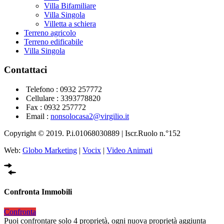
Villa Bifamiliare
Villa Singola
Villetta a schiera
Terreno agricolo
Terreno edificabile
Villa Singola
Contattaci
Telefono :
0932 257772
Cellulare :
3393778820
Fax : 0932 257772
Email :
nonsolocasa2@virgilio.it
Copyright © 2019. P.i.01068030889 | Iscr.Ruolo n.°152
Web:
Globo Marketing
|
Vocix
|
Video Animati
Confronta Immobili
Confronta
Puoi confrontare solo 4 proprietà, ogni nuova proprietà aggiunta