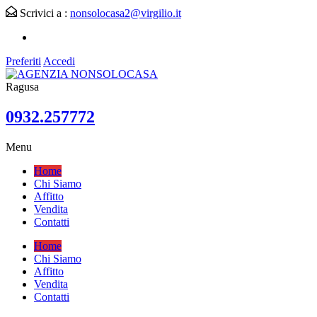
Scrivici a :
nonsolocasa2@virgilio.it
Preferiti
Accedi
Ragusa
0932.257772
Menu
Home
Chi Siamo
Affitto
Vendita
Contatti
Home
Chi Siamo
Affitto
Vendita
Contatti