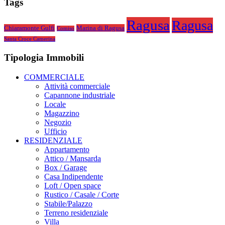
Tags
Ragusa
Ragusa
Chiaramonte Gulfi
Marina di Ragusa
Comiso
Santa Croce Camerina
Tipologia Immobili
COMMERCIALE
Attività commerciale
Capannone industriale
Locale
Magazzino
Negozio
Ufficio
RESIDENZIALE
Appartamento
Attico / Mansarda
Box / Garage
Casa Indipendente
Loft / Open space
Rustico / Casale / Corte
Stabile/Palazzo
Terreno residenziale
Villa