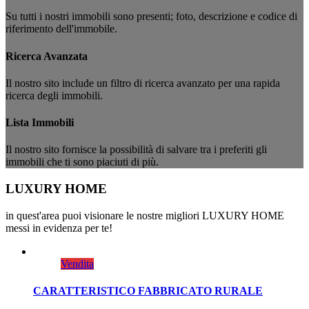
Su tutti i nostri immobili sono presenti; foto, descrizione e codice di
riferimento dell'immobile.
Ricerca Avanzata
Il nostro sito include un filtro di ricerca avanzato per una rapida
ricerca degli immobili.
Lista Immobili
Il nostro sito fornisce la possibilità di salvare tra i preferiti gli
immobili che ti sono piaciuti di più.
LUXURY HOME
in quest'area puoi visionare le nostre migliori LUXURY HOME
messi in evidenza per te!
Vendita
CARATTERISTICO FABBRICATO RURALE