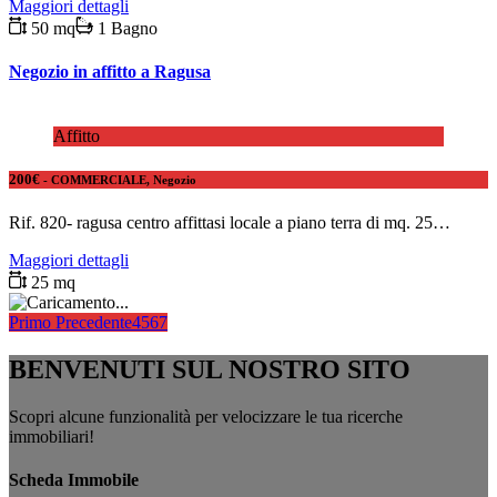
Maggiori dettagli
50 mq
1 Bagno
Negozio in affitto a Ragusa
Affitto
200€
- COMMERCIALE, Negozio
Rif. 820- ragusa centro affittasi locale a piano terra di mq. 25…
Maggiori dettagli
25 mq
Primo
Precedente
4
5
6
7
BENVENUTI SUL NOSTRO SITO
Scopri alcune funzionalità per velocizzare le tua ricerche
immobiliari!
Scheda Immobile